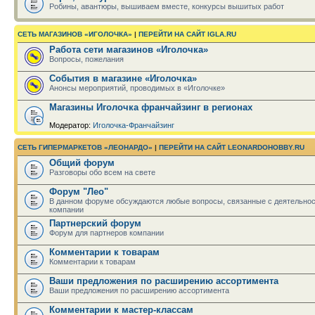
Робины, авантюры, вышиваем вместе, конкурсы вышитых работ
СЕТЬ МАГАЗИНОВ «ИГОЛОЧКА»
|
ПЕРЕЙТИ НА САЙТ IGLA.RU
Работа сети магазинов «Иголочка»
Вопросы, пожелания
События в магазине «Иголочка»
Анонсы мероприятий, проводимых в «Иголочке»
Магазины Иголочка франчайзинг в регионах
Модератор:
Иголочка-Франчайзинг
СЕТЬ ГИПЕРМАРКЕТОВ «ЛЕОНАРДО»
|
ПЕРЕЙТИ НА САЙТ LEONARDOHOBBY.RU
Общий форум
Разговоры обо всем на свете
Форум "Лео"
В данном форуме обсуждаются любые вопросы, связанные с деятельно
компании
Партнерский форум
Форум для партнеров компании
Комментарии к товарам
Комментарии к товарам
Ваши предложения по расширению ассортимента
Ваши предложения по расширению ассортимента
Комментарии к мастер-классам