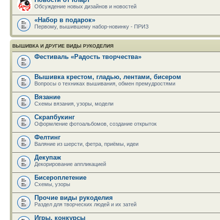
Обсуждение новых дизайнов и новостей
«Набор в подарок»
Первому, вышившему набор-новинку - ПРИЗ
ВЫШИВКА И ДРУГИЕ ВИДЫ РУКОДЕЛИЯ
Фестиваль «Радость творчества»
Вышивка крестом, гладью, лентами, бисером
Вопросы о техниках вышивания, обмен премудростями
Вязание
Схемы вязания, узоры, модели
Скрапбукинг
Оформление фотоальбомов, создание открыток
Фелтинг
Валяние из шерсти, фетра, приёмы, идеи
Декупаж
Декорирование аппликацией
Бисероплетение
Схемы, узоры
Прочие виды рукоделия
Раздел для творческих людей и их затей
Игры, конкурсы